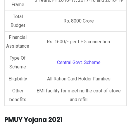
3 Years, FY 2016-17, 2017-18 and 2018-19
Frame
Total
Rs. 8000 Crore
Budget
Financial
Rs. 1600/- per LPG connection.
Assistance
Type Of
Central Govt. Scheme
Scheme
Eligibility
All Ration Card Holder Families
Other
EMI facility for meeting the cost of stove
benefits
and refill
PMUY Yojana 2021