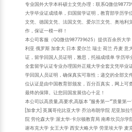
专业国外大学本科硕士文凭办理：联系Q微信98773
大学毕业证成绩单，归国留学证明，教育部学历学
文凭、德国文凭、法国文凭、爱尔兰文凭、奥地利
作，保证一模一样！
本公司客服（QQ微信987739625）提供百余所大学
利亚 俄罗斯 加拿大 日本 爱尔兰 瑞士 荷兰 丹麦 
证，留学回国人员证明，雅思，托福成绩单 学历毕
全套留学认证专业办理国外正规大学全套文凭毕业证
学回国人员证明，确保真实可靠性；递交的全部文
位认证是由中国教育部颁发，百分百真实，网上可
最终的保障。让您回国发展信心十足！
本公司以高质量,高要求,高版本 “服务第一”“质量
[加拿大] 英属哥伦比亚大学 乔治布朗学院 尼亚加
院 劳伦森大学 渥太华-卡尔顿教育局 南希坎贝尔学
谢布克大学 女王大学 西安大略大学 劳里埃大学 麦