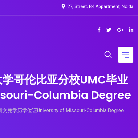
27, Street, B4 Appartment, Noida
里大学哥伦比亚分校UMC毕业
ri-Columbia Degree
versity of Missouri-Columbia Degree