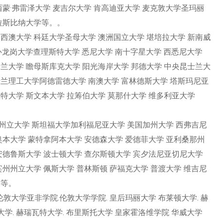
西蒙·弗雷泽大学 麦吉尔大学 肯高迪亚大学 麦克敦大学圣玛丽
马拉斯比纳大学等。。
学 西澳大学 科廷大学圣母大学 澳洲国立大学 堪培拉大学 新南威
卧龙岗大学查理斯特大学 悉尼大学 南十字星大学 西悉尼大学
兰大学 瞻母斯库克大学 阳光海岸大学 邦德大学 中央昆士兰大
士兰理工大学阿德雷德大学 南澳大学 富林德斯大学 塔斯玛尼亚
特大学 斯文本大学 拉筹伯大学 莫那什大学 维多利亚大学
荷华州立大学 斯坦福大学加利福尼亚大学 美国加州大学 西弗吉尼
奥本大学 蒙特拿阿本大学 安德森大学 爱德菲大学 亚利桑那州
安德鲁斯大学 波士顿大学 查尔斯顿大学 宾夕法尼亚切尼大学
宾州州立大学 佩斯大学 普林斯顿 萨福克大学 普渡大学 维吉尼
学等。
伦敦大学亚非学院.伦敦大学学院. 皇后玛丽大学 布莱顿大学. 赫
大学. 赫瑞瓦特大学. 布里斯托大学 皇家霍洛维学院 华威大学