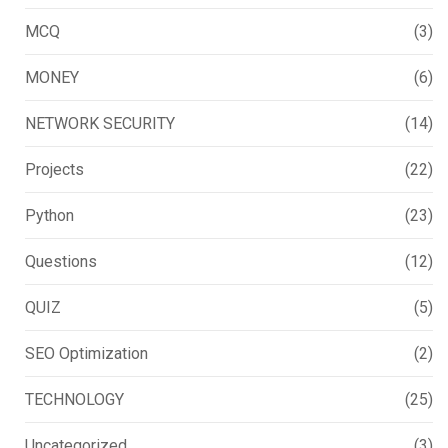
MCQ
(3)
MONEY
(6)
NETWORK SECURITY
(14)
Projects
(22)
Python
(23)
Questions
(12)
QUIZ
(5)
SEO Optimization
(2)
TECHNOLOGY
(25)
Uncategorized
(3)