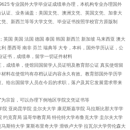
9625:专业国外大学毕业证成绩单办理，本机构专业办理国外
位认证、业务涵盖：美国文凭、澳洲文凭、英国文凭、加拿大
文凭、新西兰等等大学文凭、毕业证书按照学校官方原版制
；英国 美国 法国 德国 泰国 韩国 新西兰 新加坡 马来西亚 澳大
意大利 墨西哥 南非 芬兰 瑞典等 大专，本科，国外学历认证，公
业证书，成绩单，留学一切证件材料
，成绩单，使馆回国留学人员证明及教育部公证 真实使馆留
件材料在使馆均有存档认证内容永久有效。教育部国外学历学
查。给出国留学人员在今后的求职，落户及其它发展需求带来
第一”为宗旨，可以办理下例地区学院文凭证书等
拉学院 亚岗昆学院 圭尔夫大学 康尼斯嘉学院 马拉斯比那大学学
院 约克育局 温哥华教育局 特伦特大学布鲁克大学 圭尔夫大学
克马斯特大学 莱斯布里奇大学 滑铁卢大学 拉瓦尔大学劳伦森大