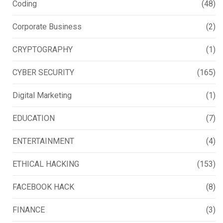
Coding
(48)
Corporate Business
(2)
CRYPTOGRAPHY
(1)
CYBER SECURITY
(165)
Digital Marketing
(1)
EDUCATION
(7)
ENTERTAINMENT
(4)
ETHICAL HACKING
(153)
FACEBOOK HACK
(8)
FINANCE
(3)