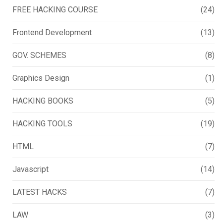
FREE HACKING COURSE
(24)
Frontend Development
(13)
GOV. SCHEMES
(8)
Graphics Design
(1)
HACKING BOOKS
(5)
HACKING TOOLS
(19)
HTML
(7)
Javascript
(14)
LATEST HACKS
(7)
LAW
(3)