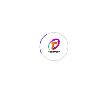
February 24, 2021
गूगल में कभी भी सर्च न करे ये चीज़े वरना
जाना पड़ सकता है जेल
आजकल हर चीज़ लोग गूगल में सर्च करते है जिससे उन्हें नुकसान भी उठाना
पड़ता है. क्यूंकि गूगल सिर्फ एक सर्च इंजन
Read More
February 24, 2021
कंप्यूटर के ज़रूरी शॉर्टकट्स जो आपको
जानने चाहिए – Computer Shortcuts
in Hindi
कई बारे छोटे-छोटे काम के लिए हम माउस पर निर्भर रहते हैं। ये सही भी है कि